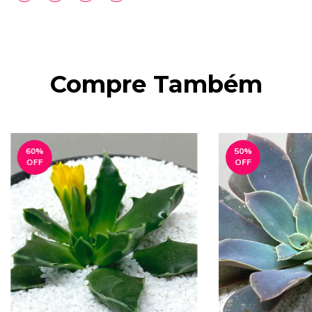
Compre Também
60
%
50
%
OFF
OFF