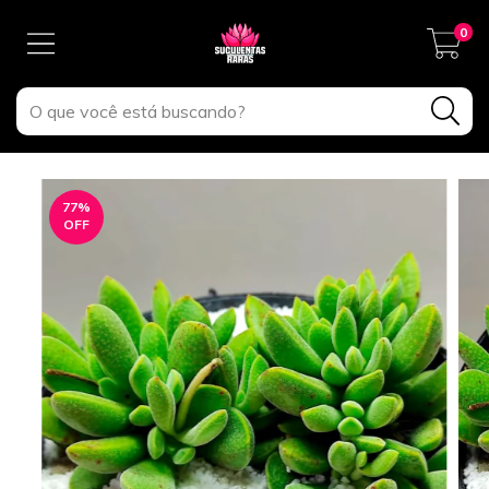
0
77
%
OFF